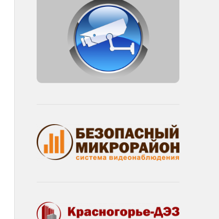
d
reen