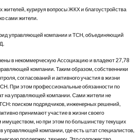
х жителей, курируя вопросы ЖКХ и благоустройства
ько сами жители.
брид управляющей компании и ТСН, объединяющий
Д.
ены в некоммерческую Ассоциацию и владеют 27,78
управляющей компании. Таким образом, собственники
роля, согласований и активного участия в жизни
 ТСН. При этом профессиональные обязанности по
т на управляющей компании. Сами жители не
ТСН: поиском подрядчиков, инженерных решений,
активно принимают участие в жизни своего
 имуществом, но при этом по большинству текущих
в управляющей компании, где есть штат специалистов,
ическую поддержку, технику. Это содружество