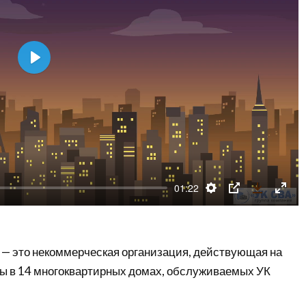
Play
01:22
Settings
PIP
Downloa
Enter
fullsc
— это некоммерческая организация, действующая на
ы в 14 многоквартирных домах, обслуживаемых УК